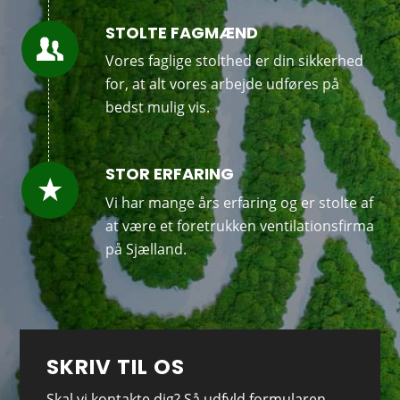
STOLTE FAGMÆND
Vores faglige stolthed er din sikkerhed
for, at alt vores arbejde udføres på
bedst mulig vis.
STOR ERFARING
Vi har mange års erfaring og er stolte af
at være et foretrukken ventilationsfirma
på Sjælland.
SKRIV TIL OS
Skal vi kontakte dig? Så udfyld formularen