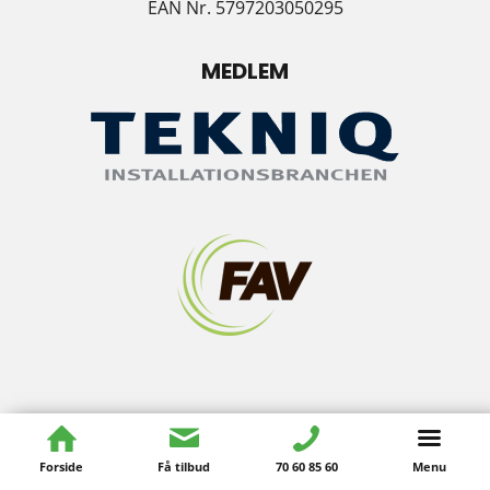
EAN Nr. 5797203050295
MEDLEM
© Copyright - JV Ventilation ApS
Forside
Få tilbud
70 60 85 60
Menu