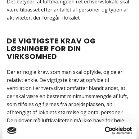
Det betyder, at luftmængden i et erhvervslokale skal
være tilpasset efter antallet af personer og typen af
aktiviteter, der foregår i lokalet.
DE VIGTIGSTE KRAV OG
LØSNINGER FOR DIN
VIRKSOMHED
Der er nogle krav, som man skal opfylde, og de er
relativt enkle. De vigtigste krav at opfylde til
ventilation i erhvervslivet omfatter blandt andet, at
der skal være en bestemt minimumsmængde af luft,
som tilføjes og fjernes fra arbejdspladsen, alt
afhængigt af lokalets størrelse og antal personer.
Derudover må luftkvaliteten må ikke have for høje
koncentrationer af CO2 eller forurening i luften, og
ventilationssystemet skal kunne tilpasses ændringer