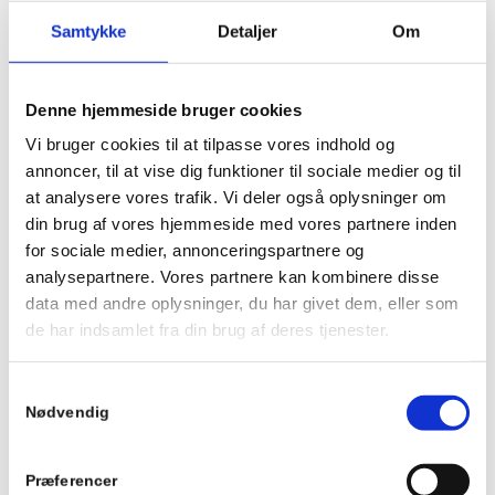
i rummet eller efter antallet af personer i rummet.
Samtykke
Detaljer
Om
SÅDAN OPFYLDER DU DE
Denne hjemmeside bruger cookies
NØDVENDIGE
Vi bruger cookies til at tilpasse vores indhold og
VENTILATIONSKRAV I DIN
annoncer, til at vise dig funktioner til sociale medier og til
VIRKSOMHED
at analysere vores trafik. Vi deler også oplysninger om
din brug af vores hjemmeside med vores partnere inden
For at opfylde de nødvendige krav til ventilation i
for sociale medier, annonceringspartnere og
erhverv, er det vigtigt at vurdere behovet i rummet,
analysepartnere. Vores partnere kan kombinere disse
hvor de ansatte arbejder. Derefter skal det rette
data med andre oplysninger, du har givet dem, eller som
ventilationssystem installeres. Det kan være en god
de har indsamlet fra din brug af deres tjenester.
idé at få en ekspert til at sikre, at systemet er korrekt.
Du er velkommen til at kontakte os på telefon 70 60
Samtykkevalg
85 60 for en snak om jeres behov.
Nødvendig
Hvis du får besøg af Arbejdstilsynet, er det en god idé
Præferencer
at have dokumentation for, at dit ventilationssystem